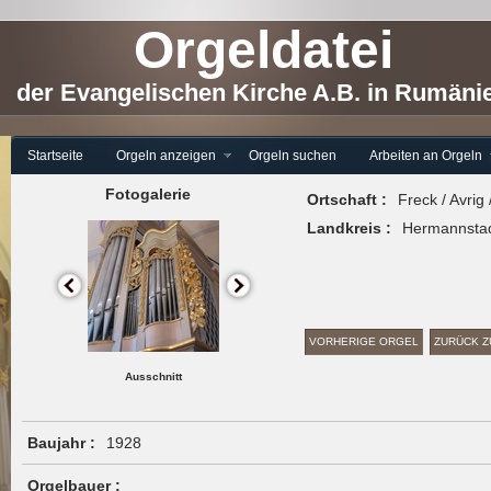
Orgeldatei
der Evangelischen Kirche A.B. in Rumäni
Startseite
Orgeln anzeigen
Orgeln suchen
Arbeiten an Orgeln
Fotogalerie
Ortschaft :
Freck / Avrig 
Landkreis :
Hermannstadt
VORHERIGE ORGEL
ZURÜCK Z
Ausschnitt
Baujahr :
1928
Orgelbauer :