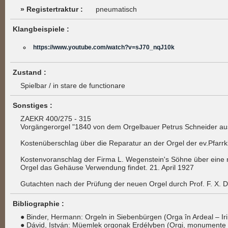
» Registertraktur :
pneumatisch
Klangbeispiele :
https://www.youtube.com/watch?v=sJ70_nqJ10k
Zustand :
Spielbar / in stare de functionare
Sonstiges :
ZAEKR 400/275 - 315
Vorgängerorgel "1840 von dem Orgelbauer Petrus Schneider aus
Kostenüberschlag über die Reparatur an der Orgel der ev.Pfarrk
Kostenvoranschlag der Firma L. Wegenstein's Söhne über eine n
Orgel das Gehäuse Verwendung findet. 21. April 1927
Gutachten nach der Prüfung der neuen Orgel durch Prof. F. X. Dr
Bibliographie :
● Binder, Hermann: Orgeln in Siebenbürgen (Orga în Ardeal – 
● Dávid, István: Müemlek orgonak Erdélyben (Orgi, monumente ist