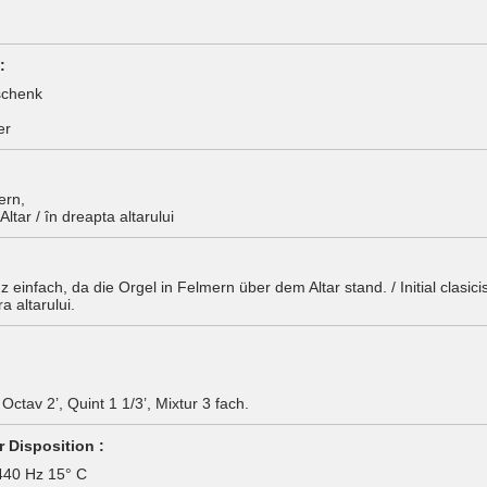
:
schenk
er
ern,
ltar / în dreapta altarului
nz einfach, da die Orgel in Felmern über dem Altar stand. / Initial clasic
 altarului.
, Octav 2’, Quint 1 1/3’, Mixtur 3 fach.
 Disposition :
440 Hz 15° C