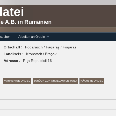
atei
he A.B. in Rumänien
 suchen
Arbeiten an Orgeln
Ortschaft :
Fogarasch / Făgăraş / Fogaras
Landkreis :
Kronstadt / Braşov
Adresse :
P-ţa Republicii 16
VORHERIGE ORGEL
ZURÜCK ZUR ORGELAUFLISTUNG
NÄCHSTE ORGEL