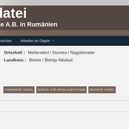
atei
he A.B. in Rumänien
 suchen
Arbeiten an Orgeln
Ortschaft :
Mettersdorf / Dumitra / Nagydemeter
Landkreis :
Bistritz / Bistriţa-Năsăud
VORHERIGE ORGEL
ZURÜCK ZUR ORGELAUFLISTUNG
NÄCHSTE ORGEL