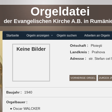
Orgeldatei
der Evangelischen Kirche A.B. in Rumäni
Startseite
Orgeln anzeigen
Orgeln suchen
Arbeiten an Orgeln
Ortschaft :
Ploieşti
Keine Bilder
Landkreis :
Prahova
Adresse :
str. Stefan ce
VORHERIGE ORGEL
ZURÜCK Z
Baujahr :
1940
Orgelbauer :
● Oscar WALCKER