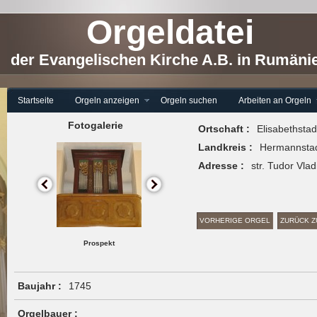
Orgeldatei
der Evangelischen Kirche A.B. in Rumäni
Startseite
Orgeln anzeigen
Orgeln suchen
Arbeiten an Orgeln
Fotogalerie
Ortschaft :
Elisabethstad
Landkreis :
Hermannstadt
Adresse :
str. Tudor Vla
VORHERIGE ORGEL
ZURÜCK Z
Prospekt
Baujahr :
1745
Orgelbauer :