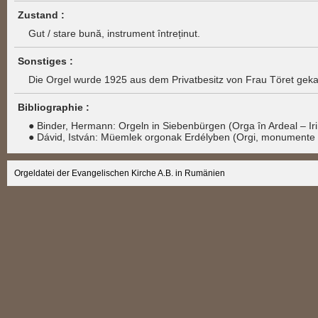
Zustand :
Gut / stare bună, instrument întreținut.
Sonstiges :
Die Orgel wurde 1925 aus dem Privatbesitz von Frau Töret geka
Bibliographie :
● Binder, Hermann: Orgeln in Siebenbürgen (Orga în Ardeal – 
● Dávid, István: Müemlek orgonak Erdélyben (Orgi, monumente ist
Orgeldatei der Evangelischen Kirche A.B. in Rumänien