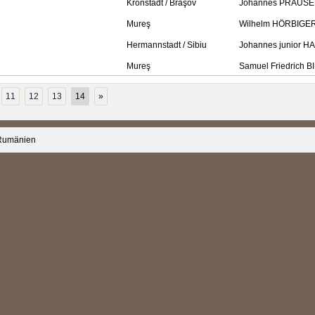
Kronstadt / Braşov
Johannes PRAUSE
Mureş
Wilhelm HÖRBIGE
Hermannstadt / Sibiu
Johannes junior H
Mureş
Samuel Friedrich 
11
12
13
14
»
 Rumänien