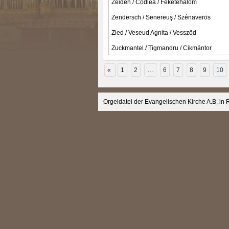
Zeiden / Codlea / Feketehalom
Zendersch / Senereuş / Szénaverös
Zied / Veseud Agnita / Vesszöd
Zuckmantel / Țigmandru / Cikmántor
«
1
2
…
6
7
8
9
10
Orgeldatei der Evangelischen Kirche A.B. in