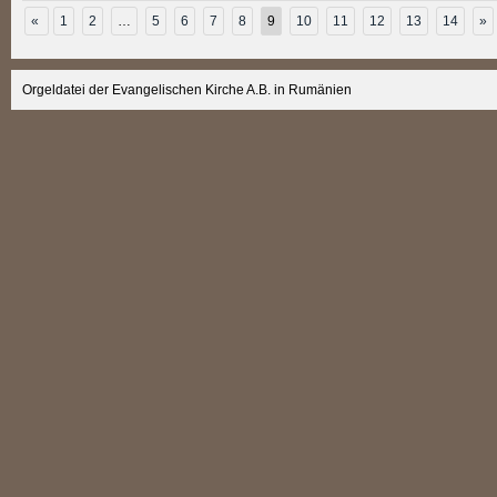
«
1
2
…
5
6
7
8
9
10
11
12
13
14
»
Orgeldatei der Evangelischen Kirche A.B. in Rumänien