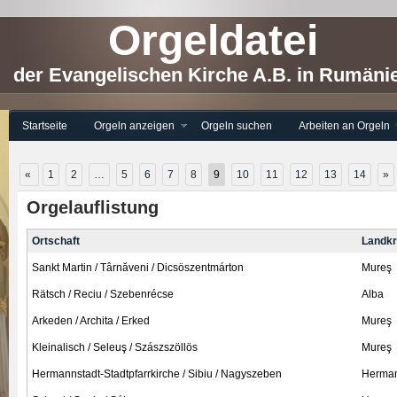
Orgeldatei
der Evangelischen Kirche A.B. in Rumäni
Startseite
Orgeln anzeigen
Orgeln suchen
Arbeiten an Orgeln
«
1
2
…
5
6
7
8
9
10
11
12
13
14
»
Orgelauflistung
Ortschaft
Landkr
Sankt Martin / Târnăveni / Dicsöszentmárton
Mureş
Rätsch / Reciu / Szebenrécse
Alba
Arkeden / Archita / Erked
Mureş
Kleinalisch / Seleuş / Szászszöllös
Mureş
Hermannstadt-Stadtpfarrkirche / Sibiu / Nagyszeben
Hermann