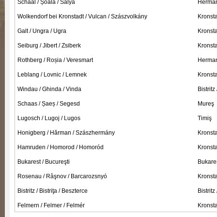
Schaal / Șoala / Sálya
Hermann
Wolkendorf bei Kronstadt / Vulcan / Szászvolkány
Kronsta
Galt / Ungra / Ugra
Kronsta
Seiburg / Jibert / Zsiberk
Kronsta
Rothberg / Roșia / Veresmart
Hermann
Leblang / Lovnic / Lemnek
Kronsta
Windau / Ghinda / Vinda
Bistritz
Schaas / Șaeș / Segesd
Mureş
Lugosch / Lugoj / Lugos
Timiş
Honigberg / Hărman / Szászhermány
Kronsta
Hamruden / Homorod / Homoród
Kronsta
Bukarest / Bucureşti
Bukares
Rosenau / Râşnov / Barcarozsnyó
Kronsta
Bistritz / Bistriţa / Beszterce
Bistritz
Felmern / Felmer / Felmér
Kronsta