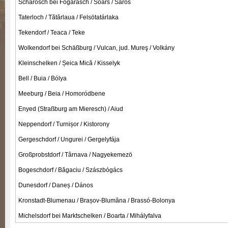
Scharosch bei Fogarasch / Soars / Sáros
Taterloch / Tătărlaua / Felsötatárlaka
Tekendorf / Teaca / Teke
Wolkendorf bei Schäßburg / Vulcan, jud. Mureş / Volkány
Kleinschelken / Șeica Mică / Kisselyk
Bell / Buia / Bólya
Meeburg / Beia / Homoródbene
Enyed (Straßburg am Mieresch) / Aiud
Neppendorf / Turnișor / Kistorony
Gergeschdorf / Ungurei / Gergelyfája
Großprobstdorf / Târnava / Nagyekemezö
Bogeschdorf / Băgaciu / Szászbógács
Dunesdorf / Daneș / Dános
Kronstadt-Blumenau / Brașov-Blumăna / Brassó-Bolonya
Michelsdorf bei Marktschelken / Boarta / Mihályfalva