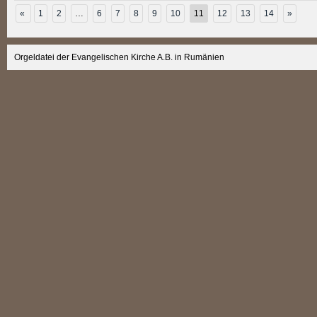
«
1
2
…
6
7
8
9
10
11
12
13
14
»
Orgeldatei der Evangelischen Kirche A.B. in Rumänien