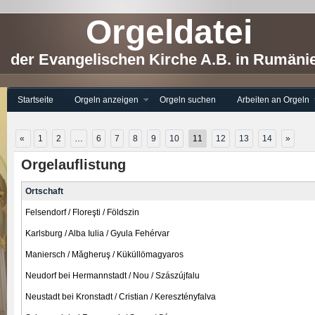
Orgeldatei
der Evangelischen Kirche A.B. in Rumäni
Startseite
Orgeln anzeigen
Orgeln suchen
Arbeiten an Orgeln
«
1
2
…
6
7
8
9
10
11
12
13
14
»
Orgelauflistung
Ortschaft
Felsendorf / Floreşti / Földszin
Karlsburg / Alba Iulia / Gyula Fehérvar
Maniersch / Măgheruş / Küküllömagyaros
Neudorf bei Hermannstadt / Nou / Szászújfalu
Neustadt bei Kronstadt / Cristian / Keresztényfalva