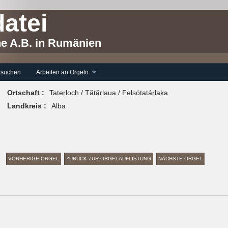
atei
he A.B. in Rumänien
 suchen
Arbeiten an Orgeln
Ortschaft :
Taterloch / Tătărlaua / Felsötatárlaka
Landkreis :
Alba
VORHERIGE ORGEL
ZURÜCK ZUR ORGELAUFLISTUNG
NÄCHSTE ORGEL