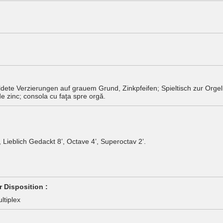
dete Verzierungen auf grauem Grund, Zinkpfeifen; Spieltisch zur Orgel
de zinc; consola cu faţa spre orgă.
 Lieblich Gedackt 8’, Octave 4’, Superoctav 2’.
 Disposition :
ltiplex