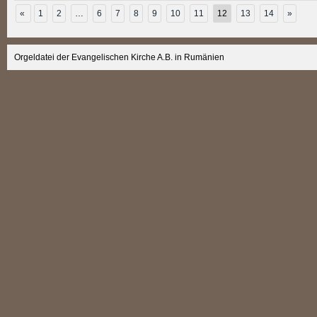
«
1
2
…
6
7
8
9
10
11
12
13
14
»
Orgeldatei der Evangelischen Kirche A.B. in Rumänien