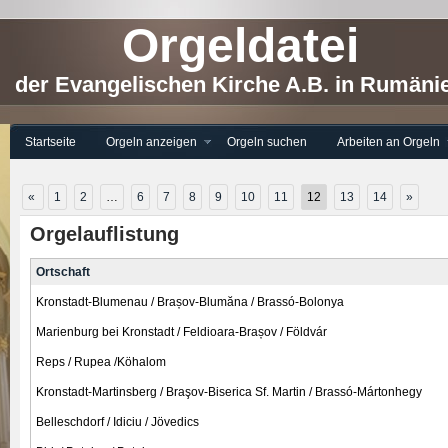
Orgeldatei
der Evangelischen Kirche A.B. in Rumäni
Startseite
Orgeln anzeigen
Orgeln suchen
Arbeiten an Orgeln
«
1
2
…
6
7
8
9
10
11
12
13
14
»
Orgelauflistung
Ortschaft
Kronstadt-Blumenau / Brașov-Blumăna / Brassó-Bolonya
Marienburg bei Kronstadt / Feldioara-Brașov / Földvár
Reps / Rupea /Köhalom
Kronstadt-Martinsberg / Braşov-Biserica Sf. Martin / Brassó-Mártonhegy
Belleschdorf / Idiciu / Jövedics