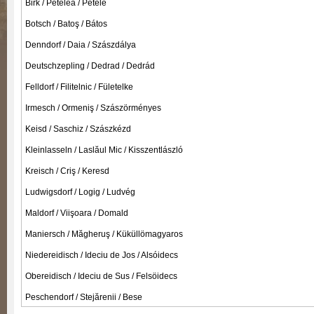
Birk / Petelea / Petele
Botsch / Batoş / Bátos
Denndorf / Daia / Szászdálya
Deutschzepling / Dedrad / Dedrád
Felldorf / Filitelnic / Fületelke
Irmesch / Ormeniş / Szászörményes
Keisd / Saschiz / Szászkézd
Kleinlasseln / Laslăul Mic / Kisszentlászló
Kreisch / Criş / Keresd
Ludwigsdorf / Logig / Ludvég
Maldorf / Viişoara / Domald
Maniersch / Măgheruş / Küküllömagyaros
Niedereidisch / Ideciu de Jos / Alsóidecs
Obereidisch / Ideciu de Sus / Felsöidecs
Peschendorf / Stejărenii / Bese