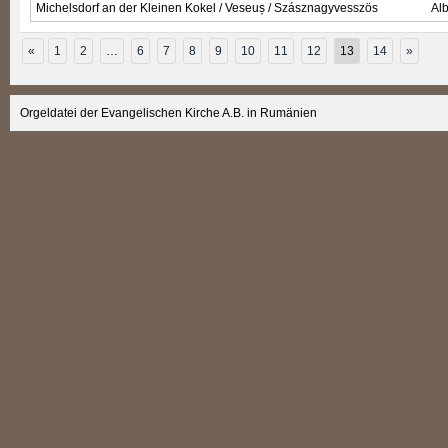
Michelsdorf an der Kleinen Kokel / Veseuș / Szásznagyvesszös
Al
«
1
2
…
6
7
8
9
10
11
12
13
14
»
Orgeldatei der Evangelischen Kirche A.B. in Rumänien