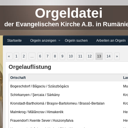
Orgeldatei
der Evangelischen Kirche A.B. in Rumäni
Startseite
Orgeln anzeigen
Orgeln suchen
Arbeiten an Orgeln
«
1
2
…
6
7
8
9
10
11
12
13
14
»
Orgelauflistung
Ortschaft
La
Bogeschdorf / Băgaciu / Szászbógács
Mu
Schirkanyen / Şercaia / Sárkány
Kro
Kronstadt-Bartholomä / Braşov-Bartolomeu / Brassó-Bertalan
Kro
Malmkrog / Mălâncrav / Almakerék
He
Frauendorf / Axente Sever / Asszonyfalva
He