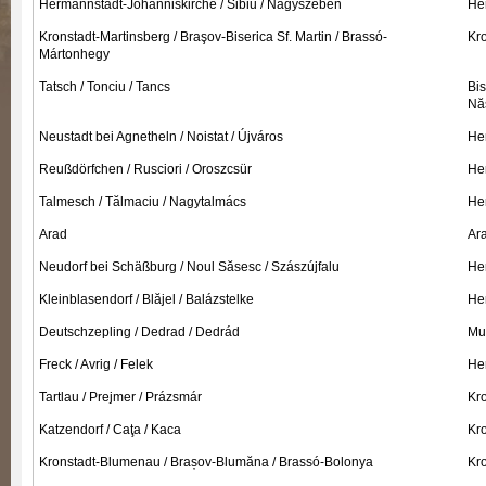
Hermannstadt-Johanniskirche / Sibiu / Nagyszeben
He
Kronstadt-Martinsberg / Braşov-Biserica Sf. Martin / Brassó-
Kro
Mártonhegy
Tatsch / Tonciu / Tancs
Bis
Nă
Neustadt bei Agnetheln / Noistat / Újváros
He
Reußdörfchen / Rusciori / Oroszcsür
He
Talmesch / Tălmaciu / Nagytalmács
He
Arad
Ar
Neudorf bei Schäßburg / Noul Săsesc / Szászújfalu
He
Kleinblasendorf / Blăjel / Balázstelke
He
Deutschzepling / Dedrad / Dedrád
Mu
Freck / Avrig / Felek
He
Tartlau / Prejmer / Prázsmár
Kro
Katzendorf / Caţa / Kaca
Kro
Kronstadt-Blumenau / Brașov-Blumăna / Brassó-Bolonya
Kro