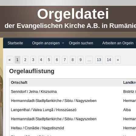
Orgeldatei
der Evangelischen Kirche A.B. in Rumäni
Startseite
Orgeln anzeigen
Orgeln suchen
Arbeiten an Orgeln
«
1
2
3
4
5
6
7
8
9
…
13
14
»
Orgelauflistung
Ortschaft
Landkr
Senndorf / Jelna / Kiszsolna
Bistritz
Hermannstadt-Stadtpfarrkirche / Sibiu / Nagyszeben
Hermann
Langenthal / Valea Lungă / Hosszúaszó
Alba
Hermannstadt-Stadtpfarrkirche / Sibiu / Nagyszeben
Hermann
Heltau / Cisnădie / Nagydisznód
Hermann