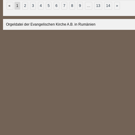
«
1
2
3
4
5
6
7
8
9
…
13
14
»
Orgeldatei der Evangelischen Kirche A.B. in Rumänien