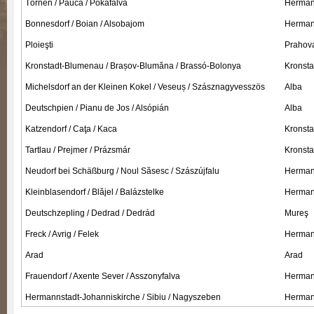
Törnen / Păuca / Pókafalva
Hermann
Bonnesdorf / Boian / Alsobajom
Hermann
Ploieşti
Prahov
Kronstadt-Blumenau / Brașov-Blumăna / Brassó-Bolonya
Kronsta
Michelsdorf an der Kleinen Kokel / Veseuș / Szásznagyvesszös
Alba
Deutschpien / Pianu de Jos / Alsópián
Alba
Katzendorf / Caţa / Kaca
Kronsta
Tartlau / Prejmer / Prázsmár
Kronsta
Neudorf bei Schäßburg / Noul Săsesc / Szászújfalu
Hermann
Kleinblasendorf / Blăjel / Balázstelke
Hermann
Deutschzepling / Dedrad / Dedrád
Mureş
Freck / Avrig / Felek
Hermann
Arad
Arad
Frauendorf / Axente Sever / Asszonyfalva
Hermann
Hermannstadt-Johanniskirche / Sibiu / Nagyszeben
Hermann