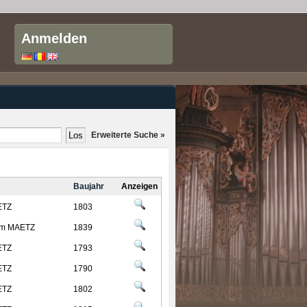
Anmelden
Erweiterte Suche »
Baujahr
Anzeigen
ETZ
1803
elm MAETZ
1839
ETZ
1793
ETZ
1790
ETZ
1802