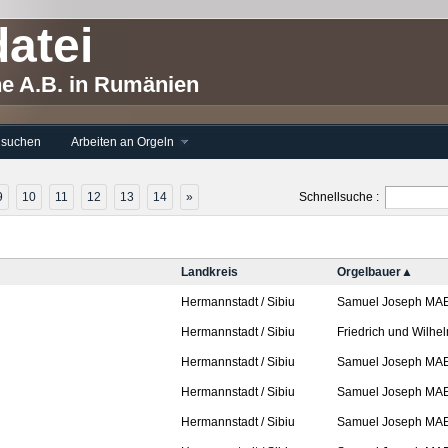
atei
he A.B. in Rumänien
 suchen
Arbeiten an Orgeln
9
10
11
12
13
14
»
Schnellsuche :
Landkreis
Orgelbauer▲
Hermannstadt / Sibiu
Samuel Joseph MA
Hermannstadt / Sibiu
Friedrich und Wilh
Hermannstadt / Sibiu
Samuel Joseph MA
Hermannstadt / Sibiu
Samuel Joseph MA
Hermannstadt / Sibiu
Samuel Joseph MA