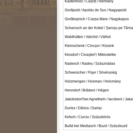
Kastenholz / Cașolț / Hermány
Großpold / Apoldu de Sus / Nagyapold
Großkopisch / Copșa Mare / Nagykapus
Scharosch an der Kokel / Șaroșu pe Târna
Waldhütten / Valchid / Válhid
Kleinschenk / Cincșor / Kissink
Klosdorf / Cloașterf / Miklostelke
Nadesch / Nadeș / Szásznádas
Schweischer / Fişer / Sövénység
Holzmengen / Hosman / Holcmány
Henndorf / Brădeni / Hégen
Jakobsdorf bei Agnetheln / Iacobeni / Jaka
Durles / Dârlos / Darlac
Kirtsch / Curciu / Szászkörös
Bußd bei Mediasch / Buzd / Szászbuzd