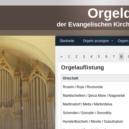
Orgeld
der Evangelischen Kirc
Startseite
Orgeln anzeigen
Orgeln
«
1
2
3
4
5
6
7
8
Orgelauflistung
Ortschaft
Roseln / Ruja / Rozsonda
Marktschelken / Şeica Mare / Nagyselyk
Martinsdorf / Metiș / Mártonfalva
Schorsten / Șoroștin / Sorostély
Hundertbücheln / Movile / Szászhalom