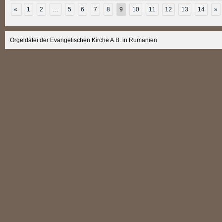
«
1
2
…
5
6
7
8
9
10
11
12
13
14
»
Orgeldatei der Evangelischen Kirche A.B. in Rumänien