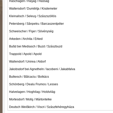
Haschagen / Haşag / Hásság
Waltersdorf / Dumitriţa / Kisdemeter
Kleinalisch / Seleuş / Szászszöllös
Petersberg / Sânpetru / Barcaszentpéter
Schweischer / Fişer / Sövénység
Arkeden / Archita / Erked
Bußd bei Mediasch / Buzd / Szászbuzd
Trappold / Apold / Apold
Wallendorf / Unirea / Aldorf
Jakobsdorf bei Agnetheln / Iacobeni / Jakabfalva
Bulkesch / Bălcaciu / Bolkács
Schönberg / Dealu Frumos / Lesses
Halvelagen / Hoghilag / Holdvilág
Mortesdorf / Motiş / Mártontelke
Deutsch Weißkirch / Viscri / Szászfehéregyháza