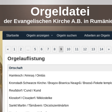
Orgeldatei
der Evangelischen Kirche A.B. in Rumäni
Startseite
Orgeln anzeigen
Orgeln suchen
Arbeiten an Orgeln
«
1
2
…
5
6
7
8
9
10
11
12
13
14
»
Orgelauflistung
Ortschaft
Hamlesch / Amnaș / Omlás
Kronstadt-Schwarze Kirche / Braşov-Biserica Neagră / Brassó-Fekete temp
Reußdorf / Cund / Kund
Klosdorf / Cloașterf / Miklostelke
Sankt Martin / Târnăveni / Dicsöszentmárton